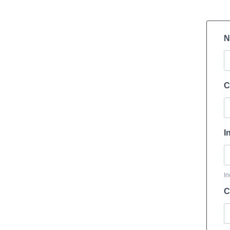
N
C
I
In
C